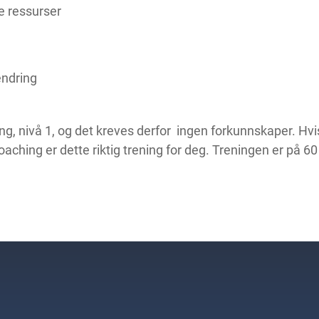
te ressurser
endring
, nivå 1, og det kreves derfor ingen forkunnskaper. Hvis d
oaching er dette riktig trening for deg. Treningen er på 6