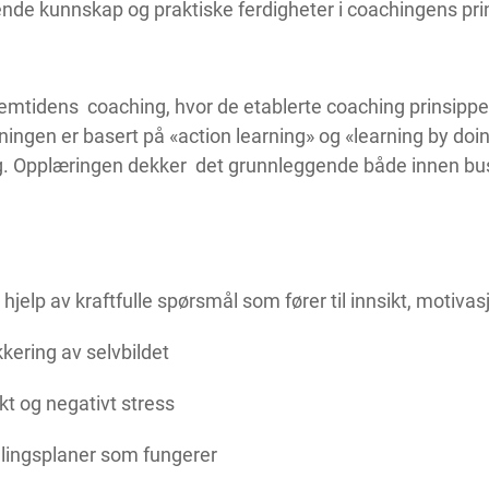
e kunnskap og praktiske ferdigheter i coachingens prin
 fremtidens coaching, hvor de etablerte coaching prinsip
eningen er basert på «action learning» og «learning by do
g. Opplæringen dekker det grunnleggende både innen bus
 hjelp av kraftfulle spørsmål som fører til innsikt, motiva
kering av selvbildet
ykt og negativt stress
ingsplaner som fungerer